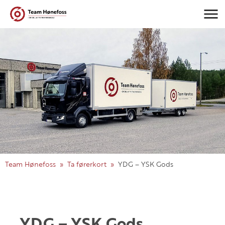
Navigasj
Team Hønefoss
Ta førerkort
YDG – YSK Gods
YDG – YSK Gods