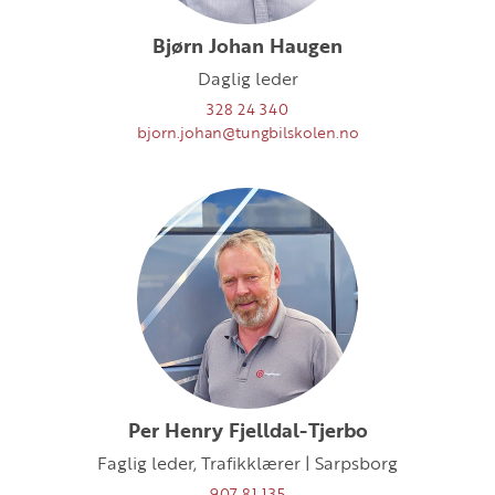
Bjørn Johan Haugen
Daglig leder
328 24 340
bjorn.johan@tungbilskolen.no
Per Henry Fjelldal-Tjerbo
Faglig leder, Trafikklærer | Sarpsborg
907 81 135