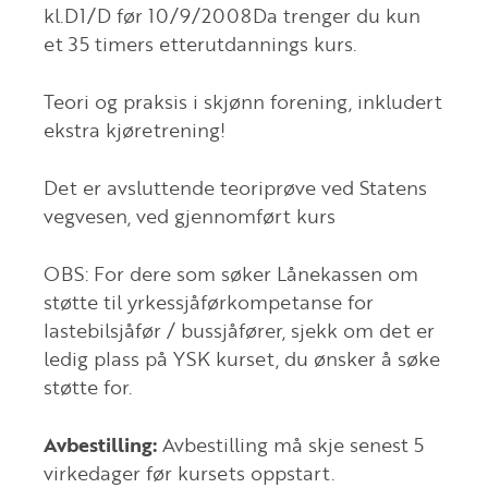
kl.D1/D før 10/9/2008Da trenger du kun
et 35 timers etterutdannings kurs.
Teori og praksis i skjønn forening, inkludert
ekstra kjøretrening!
Det er avsluttende teoriprøve ved Statens
vegvesen, ved gjennomført kurs
OBS: For dere som søker Lånekassen om
støtte til yrkessjåførkompetanse for
lastebilsjåfør / bussjåfører, sjekk om det er
ledig plass på YSK kurset, du ønsker å søke
støtte for.
Avbestilling:
Avbestilling må skje senest 5
virkedager før kursets oppstart.