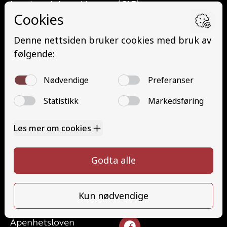
Lett lastebil med henger (C1E)
Buss (D)
Buss med henger (DE)
Minibuss (D1)
Minibuss med henger (D1E)
Gods (YDG – YSK)
Person (YDP – YSK)
YSK Gods etterutdanning (EYDG)
YSK Person etterutdanning (EYDP)
Kontakt
Kontakt oss
Ta førerkort
32824340
Priser
post@teamhonefoss.no
Elevside
Ansatte
Følg oss
Kontakt oss
Åpenhetsloven