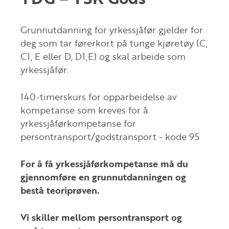
Grunnutdanning for yrkessjåfør gjelder for
deg som tar førerkort på tunge kjøretøy (C,
C1, E eller D, D1,E) og skal arbeide som
yrkessjåfør.
140-timerskurs for opparbeidelse av
kompetanse som kreves for å
yrkessjåførkompetanse for
persontransport/godstransport - kode 95
For å få yrkessjåførkompetanse må du
gjennomføre en grunnutdanningen og
bestå teoriprøven.
Vi skiller mellom persontransport og