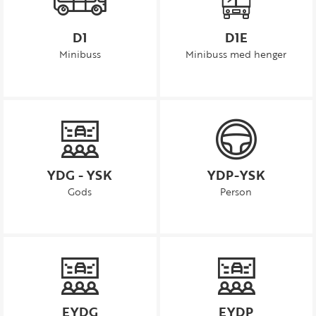
D1
D1E
Minibuss
Minibuss med henger
YDG - YSK
YDP-YSK
Gods
Person
EYDG
EYDP