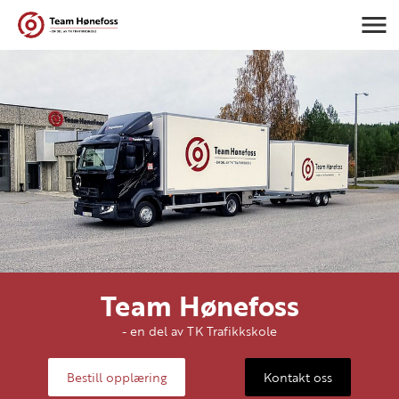
Navigasj
Team Hønefoss
- en del av TK Trafikkskole
Bestill opplæring
Kontakt oss