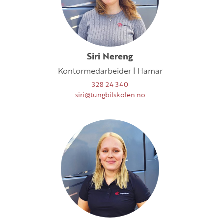
Siri Nereng
Kontormedarbeider | Hamar
328 24 340
siri@tungbilskolen.no