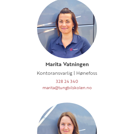
Marita Vatningen
Kontoransvarlig | Hønefoss
328 24 340
marita@tungbilskolen.no