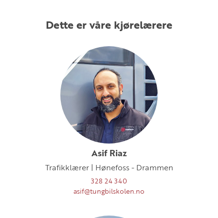
Dette er våre kjørelærere
Asif Riaz
Trafikklærer | Hønefoss - Drammen
328 24 340
asif@tungbilskolen.no