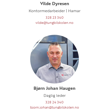
Vilde Dyresen
Kontormedarbeider | Hamar
328 23 340
vilde@tungbilskolen.no
Bjørn Johan Haugen
Daglig leder
328 24 340
bjorn.johan@tungbilskolen.no