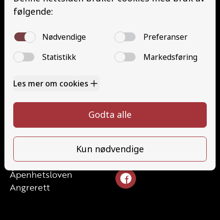
Minibuss (D1)
Minibuss med henger (D1E)
Gods (YDG – YSK)
Person (YDP – YSK)
YSK Gods etterutdanning (EYDG)
YSK Person etterutdanning (EYDP)
Kontakt
Kontakt oss
Ta førerkort
32824340
Priser
post@teamhonefoss.no
Elevside
Ansatte
Følg oss
Kontakt oss
Åpenhetsloven
Angrerett