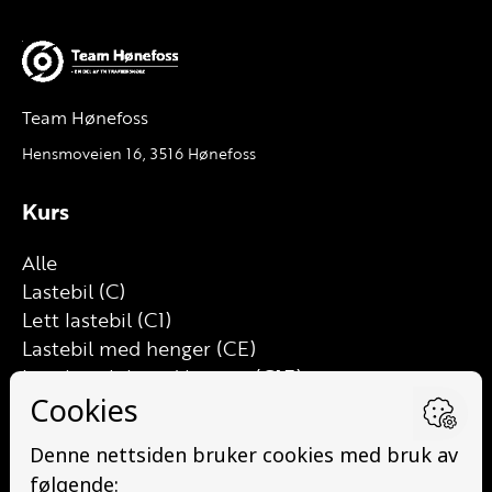
Team Hønefoss
Hensmoveien 16, 3516 Hønefoss
Kurs
Alle
Lastebil (C)
Lett lastebil (C1)
Lastebil med henger (CE)
Lett lastebil med henger (C1E)
Buss (D)
Buss med henger (DE)
Minibuss (D1)
Minibuss med henger (D1E)