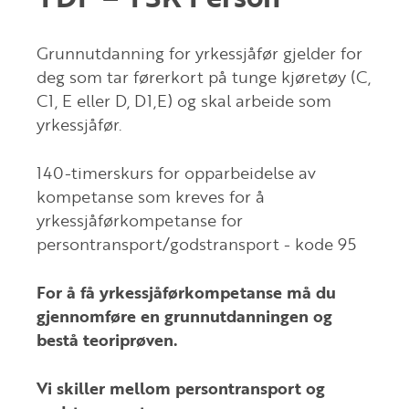
Grunnutdanning for yrkessjåfør gjelder for
deg som tar førerkort på tunge kjøretøy (C,
C1, E eller D, D1,E) og skal arbeide som
yrkessjåfør.
140-timerskurs for opparbeidelse av
kompetanse som kreves for å
yrkessjåførkompetanse for
persontransport/godstransport - kode 95
For å få yrkessjåførkompetanse må du
gjennomføre en grunnutdanningen og
bestå teoriprøven.
Vi skiller mellom persontransport og