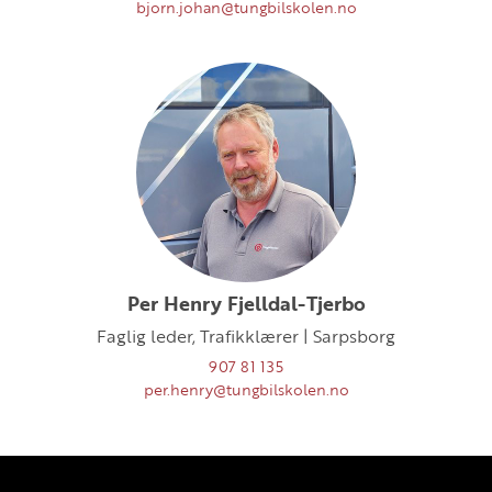
bjorn.johan@tungbilskolen.no
Per Henry Fjelldal-Tjerbo
Faglig leder, Trafikklærer | Sarpsborg
907 81 135
per.henry@tungbilskolen.no