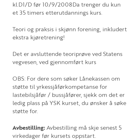
kl.D1/D før 10/9/2008Da trenger du kun
et 35 timers etterutdannings kurs.
Teori og praksis i skjønn forening, inkludert
ekstra kjøretrening!
Det er avsluttende teoriprøve ved Statens
vegvesen, ved gjennomført kurs
OBS: For dere som søker Lånekassen om
støtte til yrkessjåførkompetanse for
lastebilsjåfør / bussjåfører, sjekk om det er
ledig plass på YSK kurset, du ønsker å søke
støtte for.
Avbestilling:
Avbestilling må skje senest 5
virkedager før kursets oppstart.