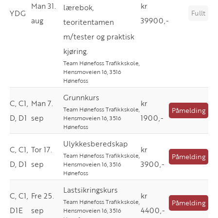
Man 31.
kr
lærebok,
YDG
Fullt
aug
39900,-
teoritentamen
m/tester og praktisk
kjøring.
Team Hønefoss Trafikkskole,
Hensmoveien 16, 3516
Hønefoss
Grunnkurs
C, C1,
Man 7.
kr
Team Hønefoss Trafikkskole,
Påmelding
D, D1
sep
1900,-
Hensmoveien 16, 3516
Hønefoss
Ulykkesberedskap
C, C1,
Tor 17.
kr
Team Hønefoss Trafikkskole,
Påmelding
D, D1
sep
3900,-
Hensmoveien 16, 3516
Hønefoss
Lastsikringskurs
C, C1,
Fre 25.
kr
Team Hønefoss Trafikkskole,
Påmelding
D1E
sep
4400,-
Hensmoveien 16, 3516