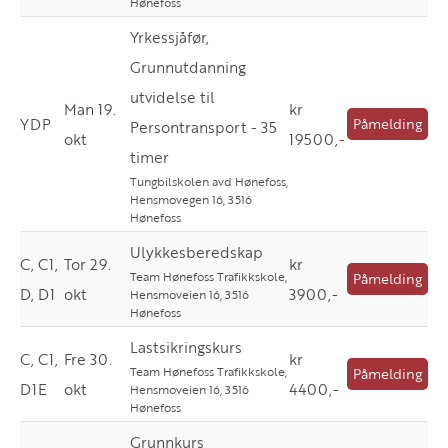
Hønefoss
Yrkessjåfør,
Grunnutdanning
utvidelse til
Man 19.
kr
YDP
Påmelding
Persontransport - 35
okt
19500,-
timer
Tungbilskolen avd Hønefoss,
Hensmovegen 16, 3516
Hønefoss
Ulykkesberedskap
C, C1,
Tor 29.
kr
Team Hønefoss Trafikkskole,
Påmelding
D, D1
okt
3900,-
Hensmoveien 16, 3516
Hønefoss
Lastsikringskurs
C, C1,
Fre 30.
kr
Team Hønefoss Trafikkskole,
Påmelding
D1E
okt
4400,-
Hensmoveien 16, 3516
Hønefoss
Grunnkurs