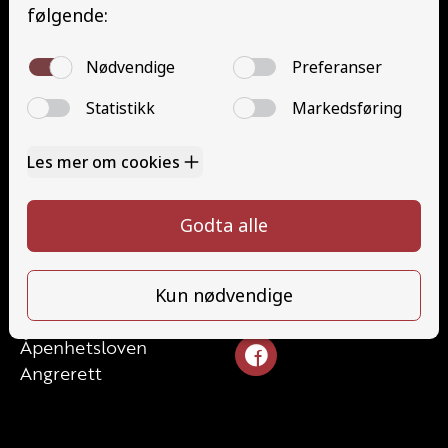
Minibuss med henger (D1E)
Gods (YDG – YSK)
Person (YDP – YSK)
YSK Gods etterutdanning (EYDG)
YSK Person etterutdanning (EYDP)
Kontakt
Kontakt oss
Ta førerkort
32824340
Priser
post@teamhonefoss.no
Elevside
Ansatte
Følg oss
Kontakt oss
Åpenhetsloven
Angrerett