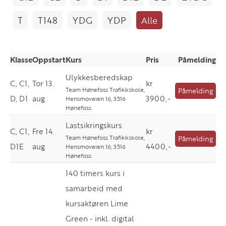
T
T148
YDG
YDP
Alle
Klasse
Oppstart
Kurs
Pris
Påmelding
Ulykkesberedskap
C, C1,
Tor 13.
kr
Team Hønefoss Trafikkskole,
Påmelding
D, D1
aug
3900,-
Hensmoveien 16, 3516
Hønefoss
Lastsikringskurs
C, C1,
Fre 14.
kr
Team Hønefoss Trafikkskole,
Påmelding
D1E
aug
4400,-
Hensmoveien 16, 3516
Hønefoss
140 timers kurs i
samarbeid med
kursaktøren Lime
Green - inkl. digital