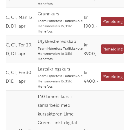
Hønefoss
Grunnkurs
C, C1,
Man 12.
kr
Team Hønefoss Trafikkskole,
Påmelding
D, D1
apr
1900,-
Hensmoveien 16, 3516
Hønefoss
Ulykkesberedskap
C, C1,
Tor 29.
kr
Team Hønefoss Trafikkskole,
Påmelding
D, D1
apr
3900,-
Hensmoveien 16, 3516
Hønefoss
Lastsikringskurs
C, C1,
Fre 30.
kr
Team Hønefoss Trafikkskole,
Påmelding
D1E
apr
4400,-
Hensmoveien 16, 3516
Hønefoss
140 timers kurs i
samarbeid med
kursaktøren Lime
Green - inkl. digital