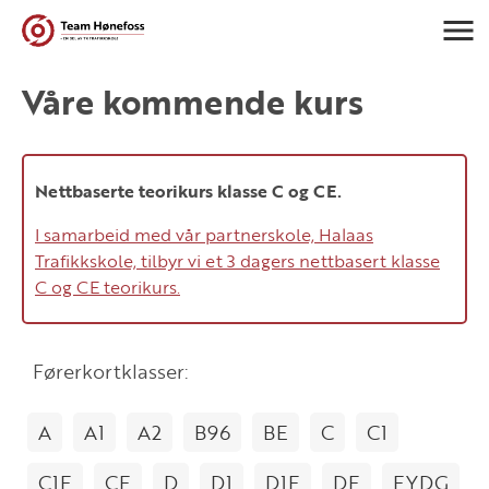
Navigasj
Våre kommende kurs
Nettbaserte teorikurs klasse C og CE.
I samarbeid med vår partnerskole, Halaas
Trafikkskole, tilbyr vi et 3 dagers nettbasert klasse
C og CE teorikurs.
Førerkortklasser:
A
A1
A2
B96
BE
C
C1
C1E
CE
D
D1
D1E
DE
EYDG