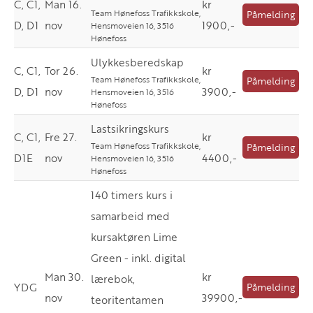
C, C1,
Man 16.
kr
Team Hønefoss Trafikkskole,
Påmelding
D, D1
nov
1900,-
Hensmoveien 16, 3516
Hønefoss
Ulykkesberedskap
C, C1,
Tor 26.
kr
Team Hønefoss Trafikkskole,
Påmelding
D, D1
nov
3900,-
Hensmoveien 16, 3516
Hønefoss
Lastsikringskurs
C, C1,
Fre 27.
kr
Team Hønefoss Trafikkskole,
Påmelding
D1E
nov
4400,-
Hensmoveien 16, 3516
Hønefoss
140 timers kurs i
samarbeid med
kursaktøren Lime
Green - inkl. digital
Man 30.
kr
lærebok,
YDG
Påmelding
nov
39900,-
teoritentamen