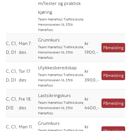
m/tester og praktisk
kjøring.
Team Hønefoss Trafikkskole,
Hensmoveien 16, 3516
Hønefoss
Grunnkurs
C, C1,
Man 7.
kr
Team Hønefoss Trafikkskole,
Påmelding
D, D1
des
1900,-
Hensmoveien 16, 3516
Hønefoss
Ulykkesberedskap
C, C1,
Tor 17.
kr
Team Hønefoss Trafikkskole,
Påmelding
D, D1
des
3900,-
Hensmoveien 16, 3516
Hønefoss
Lastsikringskurs
C, C1,
Fre 18.
kr
Team Hønefoss Trafikkskole,
Påmelding
D1E
des
4400,-
Hensmoveien 16, 3516
Hønefoss
Grunnkurs
C, C1,
Man 11.
kr
Team Hønefoss Trafikkskole,
Påmelding