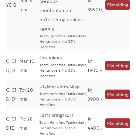
Man 3.
kr
lærebok,
YDG
Påmelding
mai
39900,-
teoritentamen
m/tester og praktisk
kjøring.
Team Hønefoss Trafikkskole,
Hensmoveien 16, 3516
Hønefoss
Grunnkurs
C, C1,
Man 10.
kr
Team Hønefoss Trafikkskole,
Påmelding
D, D1
mai
1900,-
Hensmoveien 16, 3516
Hønefoss
Ulykkesberedskap
C, C1,
Tor 20.
kr
Team Hønefoss Trafikkskole,
Påmelding
D, D1
mai
3900,-
Hensmoveien 16, 3516
Hønefoss
Lastsikringskurs
C, C1,
Fre 28.
kr
Team Hønefoss Trafikkskole,
Påmelding
D1E
mai
4400,-
Hensmoveien 16, 3516
Hønefoss