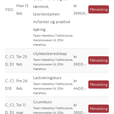
Man 15.
kr
lærebok,
YDG
Påmelding
feb
39900,-
teoritentamen
m/tester og praktisk
kjøring.
Team Hønefoss Trafikkskole,
Hensmoveien 16, 3516
Hønefoss
Ulykkesberedskap
C, C1,
Tor 25.
kr
Team Hønefoss Trafikkskole,
Påmelding
D, D1
feb
3900,-
Hensmoveien 16, 3516
Hønefoss
Lastsikringskurs
C, C1,
Fre 26.
kr
Team Hønefoss Trafikkskole,
Påmelding
D1E
feb
4400,-
Hensmoveien 16, 3516
Hønefoss
Grunnkurs
C, C1,
Tor 11.
kr
Team Hønefoss Trafikkskole,
Påmelding
D, D1
mar
1900,-
Hensmoveien 16, 3516