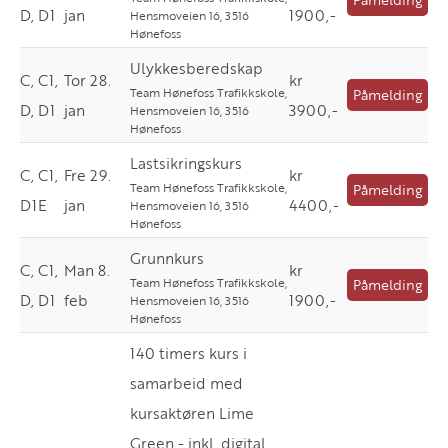
D, D1
jan
1900,-
Hensmoveien 16, 3516
Hønefoss
Ulykkesberedskap
C, C1,
Tor 28.
kr
Team Hønefoss Trafikkskole,
Påmelding
D, D1
jan
3900,-
Hensmoveien 16, 3516
Hønefoss
Lastsikringskurs
C, C1,
Fre 29.
kr
Team Hønefoss Trafikkskole,
Påmelding
D1E
jan
4400,-
Hensmoveien 16, 3516
Hønefoss
Grunnkurs
C, C1,
Man 8.
kr
Team Hønefoss Trafikkskole,
Påmelding
D, D1
feb
1900,-
Hensmoveien 16, 3516
Hønefoss
140 timers kurs i
samarbeid med
kursaktøren Lime
Green - inkl. digital