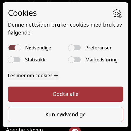
Lett lastebil med henger (C1E)
Buss (D)
Buss med henger (DE)
Minibuss (D1)
Minibuss med henger (D1E)
Gods (YDG – YSK)
Person (YDP – YSK)
YSK Gods etterutdanning (EYDG)
YSK Person etterutdanning (EYDP)
Kontakt
Kontakt oss
Ta førerkort
32824340
Priser
post@teamhonefoss.no
Elevside
Ansatte
Følg oss
Kontakt oss
Åpenhetsloven