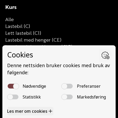
Kurs
Alle
Lastebil (C)
Lett lastebil (C1)
Lastebil med henger (CE)
Lett lastebil med henger (C1E)
Buss (D)
Buss med henger (DE)
Minibuss (D1)
Minibuss med henger (D1E)
Gods (YDG – YSK)
Person (YDP – YSK)
YSK Gods etterutdanning (EYDG)
YSK Person etterutdanning (EYDP)
Kontakt
Kontakt oss