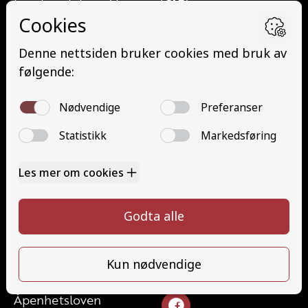
Lett lastebil med henger (C1E)
Buss (D)
Buss med henger (DE)
Minibuss (D1)
Minibuss med henger (D1E)
Gods (YDG – YSK)
Person (YDP – YSK)
YSK Gods etterutdanning (EYDG)
YSK Person etterutdanning (EYDP)
Kontakt
Kontakt oss
Ta førerkort
32824340
Priser
post@teamhonefoss.no
Elevside
Ansatte
Følg oss
Kontakt oss
Åpenhetsloven