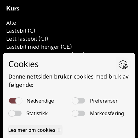
Kurs
Alle
Lastebil (C)
Lett lastebil (C1)
Lastebil med henger (CE)
Lett lastebil med henger (C1E)
Buss (D)
Buss med henger (DE)
Minibuss (D1)
Minibuss med henger (D1E)
Gods (YDG – YSK)
Person (YDP – YSK)
YSK Gods etterutdanning (EYDG)
YSK Person etterutdanning (EYDP)
Kontakt
Kontakt oss