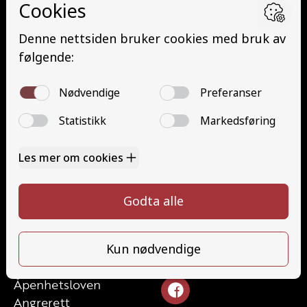
Buss (D)
Buss med henger (DE)
Minibuss (D1)
Minibuss med henger (D1E)
Gods (YDG – YSK)
Person (YDP – YSK)
YSK Gods etterutdanning (EYDG)
YSK Person etterutdanning (EYDP)
Kontakt
Kontakt oss
Ta førerkort
32824340
Priser
post@teamhonefoss.no
Elevside
Ansatte
Følg oss
Kontakt oss
Åpenhetsloven
Angrerett